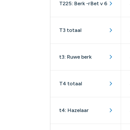
T225: Berk -rBet v 6
T3 totaal
t3: Ruwe berk
T4 totaal
t4: Hazelaar