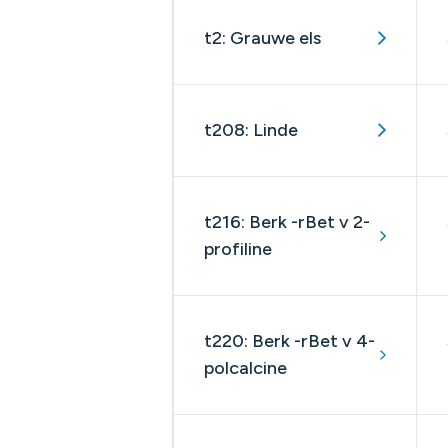
t2: Grauwe els
t208: Linde
t216: Berk -rBet v 2-
profiline
t220: Berk -rBet v 4-
polcalcine