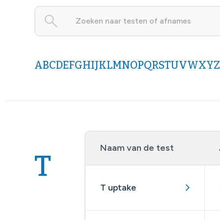
A
B
C
D
E
F
G
H
I
J
K
L
M
N
O
P
Q
R
S
T
U
V
W
X
Y
Z
Naam van de test
T
T uptake