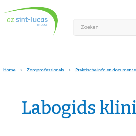
Home
Zorgprofessionals
Praktische info en document
Labogids klin