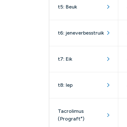
t5: Beuk
t6: jeneverbesstruik
t7: Eik
t8: Iep
Tacrolimus
(Prograft°)