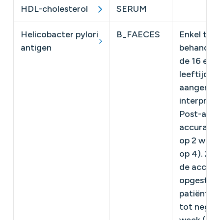
HDL-cholesterol
SERUM
​
Helicobacter pylori
B_FAECES
​Enkel ter
antigen
behandelin
de 16 en 5
leeftijds
aangereke
interpreta
Post-antib
accuraat 
op 2 weke
op 4). 2)
de accura
opgestart 
patiënten
tot negat