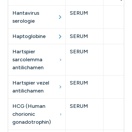
Hantavirus
SERUM
serologie
Haptoglobine
SERUM
​
Hartspier
SERUM
sarcolemma
antilichamen
Hartspier vezel
SERUM
antilichamen
HCG (Human
SERUM
chorionic
gonadotrophin)