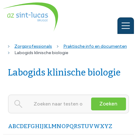
Zorgprofessionals
Praktische info en documenten
Labogids klinische biologie
Labogids klinische biologie
Zoeken
A
B
C
D
E
F
G
H
I
J
K
L
M
N
O
P
Q
R
S
T
U
V
W
X
Y
Z