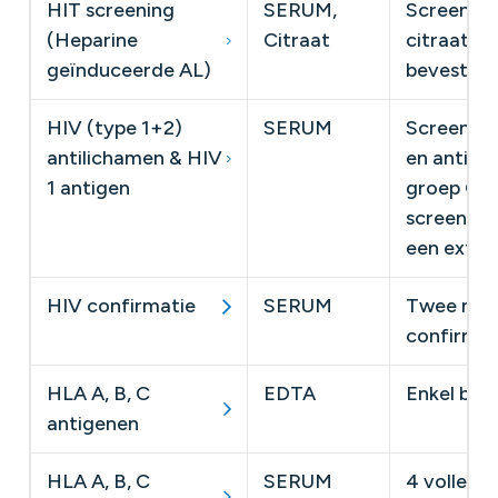
HIT screening
SERUM,
Screening
(Heparine
Citraat
citraat tu
geïnduceerde AL)
bevestige
HIV (type 1+2)
SERUM
Screening
antilichamen & HIV
en antilic
1 antigen
groep O) e
screening
een extern
HIV confirmatie
SERUM
Twee met
confirmat
HLA A, B, C
EDTA
Enkel bij 
antigenen
HLA A, B, C
SERUM
​4 volle 