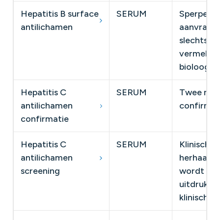
Hepatitis B surface
SERUM
Sperperio
antilichamen
aanvraag 
slechts op
vermeldin
bioloog.
Hepatitis C
SERUM
Twee met
antilichamen
confirmat
confirmatie
Hepatitis C
SERUM
Klinisch: 
antilichamen
herhaalde
screening
wordt de 
uitdrukke
klinisch b