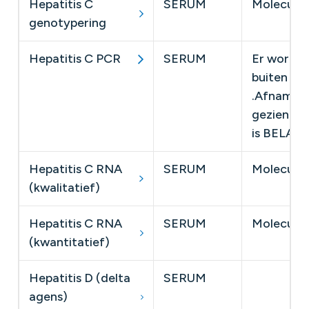
Hepatitis C
SERUM
Moleculai
genotypering
Hepatitis C PCR
SERUM
Er wordt 
buiten ind
.Afname v
gezien er 
is BELAC 
Hepatitis C RNA
SERUM
Moleculai
(kwalitatief)
Hepatitis C RNA
SERUM
Moleculai
(kwantitatief)
Hepatitis D (delta
SERUM
agens)