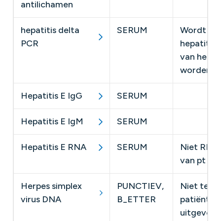
antilichamen
hepatitis delta
SERUM
​Wordt au
PCR
hepatitis
van het r
worden!
Hepatitis E IgG
SERUM
Hepatitis E IgM
SERUM
Hepatitis E RNA
SERUM
​Niet RIZI
van pt
Herpes simplex
PUNCTIEV,
Niet terug
virus DNA
B_ETTER
patiënt M
uitgevoer