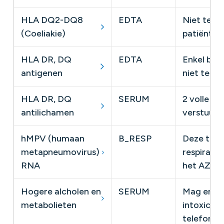
HLA DQ2-DQ8
EDTA
Niet terug
(Coeliakie)
patiënt ​
HLA DR, DQ
EDTA
Enkel bij 
antigenen
niet teru
HLA DR, DQ
SERUM
​2 volle n
antilichamen
verstuurd
hMPV (humaan
B_RESP
Deze test
metapneumovirus)
respirato
RNA
het AZ Sin
Hogere alcholen en
SERUM
Mag enkel
metabolieten
intoxicat
telefonisc