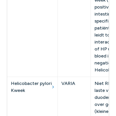
week (10 
positivere
intestinal
specificit
patiënten
leidt tot
interactie
of HP ure
bloed in s
negatief r
Helicobac
Helicobacter pylori
VARIA
Niet RIZI
Kweek
laste van
duodenumb
over gebr
(kleine) 