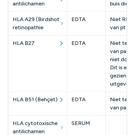
antilichamen
buis dien
HLA A29 (Birdshot
EDTA
​Niet RIZI
retinopathie
van pt
HLA B27
EDTA
Niet terug
van pati
niet doorp
Dit is es
gezien dit
uitgevoer
HLA B51 (Behçet)
EDTA
Niet terug
van patiën
HLA cytotoxische
SERUM
antilichamen