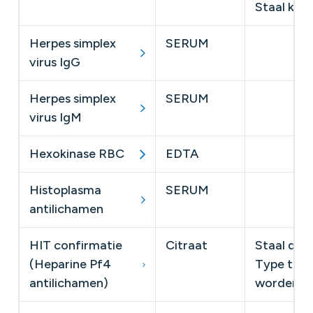
Staal kan
Herpes simplex
SERUM
virus IgG
Herpes simplex
SERUM
virus IgM
Hexokinase RBC
EDTA
Histoplasma
SERUM
​
antilichamen
HIT confirmatie
Citraat
Staal die
(Heparine Pf4
Type toeg
antilichamen)
worden op