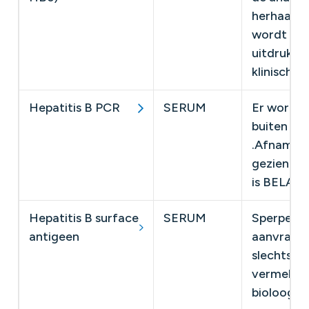
herhaalde
wordt de 
uitdrukke
klinisch b
Hepatitis B PCR
SERUM
Er wordt 
buiten ind
.Afname v
gezien er 
is BELAC 
Hepatitis B surface
SERUM
Sperperio
antigeen
aanvraag 
slechts op
vermeldin
bioloog.