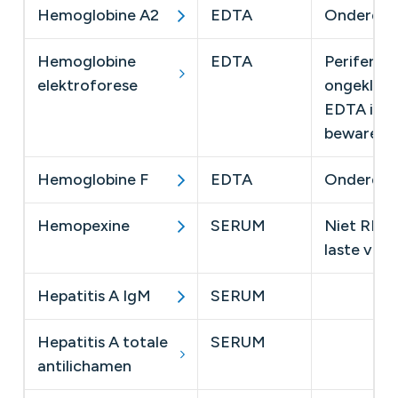
Hemoglobine A2
EDTA
Onderdeel
Hemoglobine
EDTA
Perifere b
elektroforese
ongekleur
EDTA in ko
bewaren
Hemoglobine F
EDTA
Onderdeel
Hemopexine
SERUM
​Niet RIZI
laste van 
Hepatitis A IgM
SERUM
Hepatitis A totale
SERUM
antilichamen