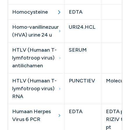
Homocysteïne
EDTA
Homo-vanillinezuur
URI24.HCL
(HVA) urine 24 u
HTLV (Humaan T-
SERUM
lymfotroop virus)
antilichamen
HTLV (Humaan T-
PUNCTIEV
Moleculai
lymfotroop virus)
RNA
Humaan Herpes
EDTA
EDTA plas
Virus 6 PCR
RIZIV ter
pt