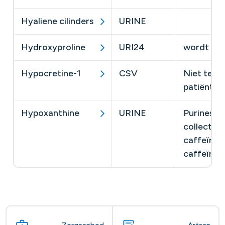
Hyaliene cilinders
URINE
​
Hydroxyproline
URI24
wordt nie
Hypocretine-1
CSV
Niet terug
patiënt ​
Hypoxanthine
URINE
Purines en
collecter
caffeïnevr
caffeïne-