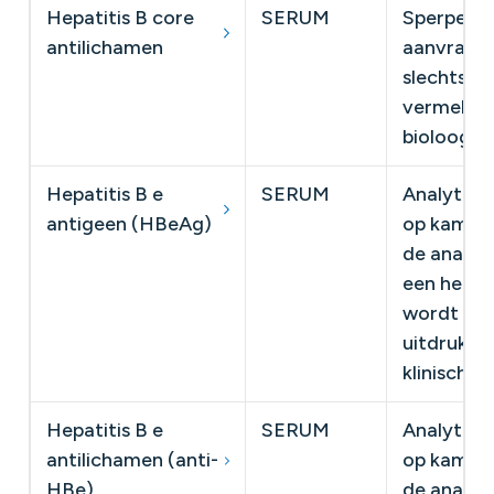
Hepatitis B core
SERUM
Sperperio
antilichamen
aanvraag 
slechts op
vermeldin
bioloog.
Hepatitis B e
SERUM
Analytisc
antigeen (HBeAg)
op kamert
de analyse
een herha
wordt de 
uitdrukke
klinisch b
Hepatitis B e
SERUM
Analytisc
antilichamen (anti-
op kamert
HBe)
de analyse