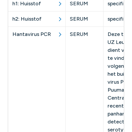
h1: Huisstof
SERUM
specifiek 
h2: Huisstof
SERUM
specifiek 
Hantavirus PCR
SERUM
Deze test
UZ Leuven
dient verp
te vinden 
volgende l
het buite
virus PCR
Puumala v
Centraal-
recent ver
panhantav
detecteer
serotypen.