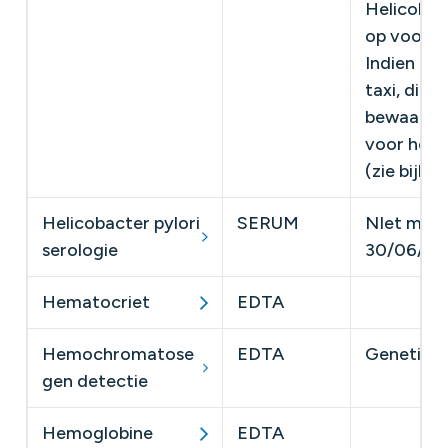
Helicobac
op voorha
Indien ni
taxi, dien
bewaard t
voor het 
(zie bijla
Helicobacter pylori
SERUM
​NIet mee
serologie
30/06/202
Hematocriet
EDTA
​
Hemochromatose
EDTA
Genetische
gen detectie
Hemoglobine
EDTA
​