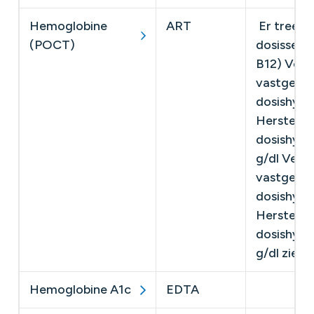
Hemoglobine
ART
Er treedt
(POCT)
dosissen 
B12) Verw
vastgeste
dosishydr
Herstel v
dosishydr
g/dl Verw
vastgeste
dosishydr
Herstel v
dosishydr
g/dl zie o
Hemoglobine A1c
EDTA