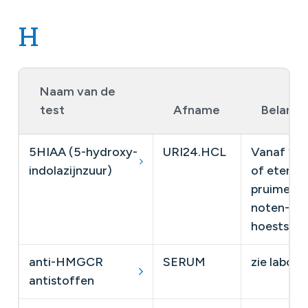
H
Naam van de
test
Afname
Belangri
5HIAA (5-hydroxy-
URI24.HCL
Vanaf 2 d
indolazijnzuur)
of eten:- 
pruimen, 
noten- ge
hoestsiro
anti-HMGCR
SERUM
​zie labo
antistoffen