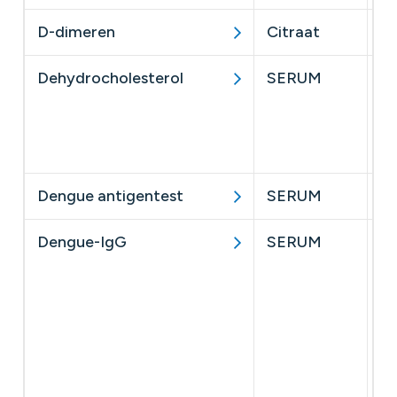
D-dimeren
Citraat
​
Dehydrocholesterol
SERUM
Se
in
af
af
Dengue antigentest
SERUM
Dengue-IgG
SERUM
He
se
tu
DE
we
vi
en