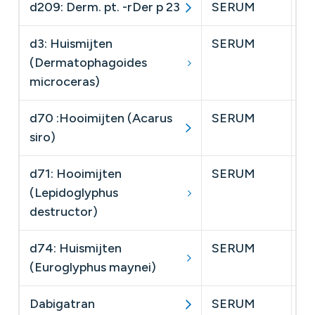
d209: Derm. pt. -rDer p 23
SERUM
​S
d3: Huismijten
SERUM
sp
(Dermatophagoides
microceras)
d70 :Hooimijten (Acarus
SERUM
sp
siro)
d71: Hooimijten
SERUM
sp
(Lepidoglyphus
destructor)
d74: Huismijten
SERUM
sp
(Euroglyphus maynei)
Dabigatran
SERUM
​D