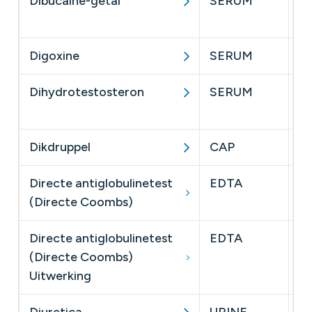
Dibucaine-getal
SERUM
Ni
eu
Digoxine
SERUM
​
Dihydrotestosteron
SERUM
1 
di
Dikdruppel
CAP
Directe antiglobulinetest
EDTA
​
(Directe Coombs)
Directe antiglobulinetest
EDTA
(Directe Coombs)
Uitwerking