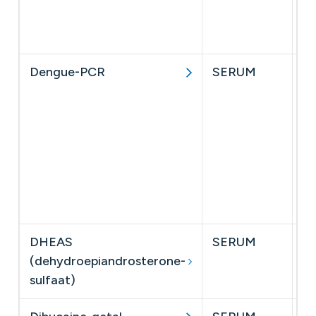
da
aa
Dengue-PCR
SERUM
De
pa
ze
is
he
he
d
st
DHEAS
SERUM
(dehydroepiandrosterone-
sulfaat)