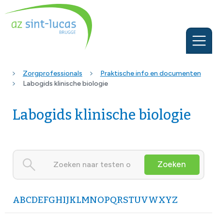
Zorgprofessionals
Praktische info en documenten
Labogids klinische biologie
Labogids klinische biologie
Zoeken
A
B
C
D
E
F
G
H
I
J
K
L
M
N
O
P
Q
R
S
T
U
V
W
X
Y
Z