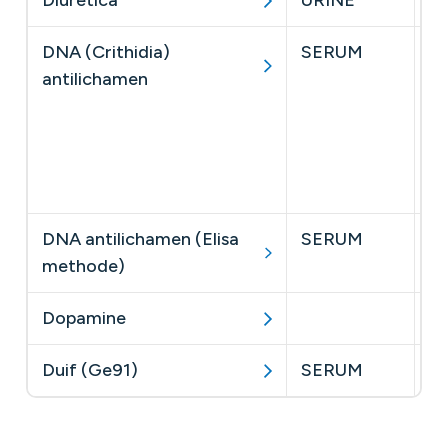
Diuretica
URINE
DNA (Crithidia)
SERUM
Sp
antilichamen
he
de
op
ve
bi
DNA antilichamen (Elisa
SERUM
methode)
Dopamine
​z
Duif (Ge91)
SERUM
​