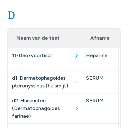
D
Naam van de test
Afname
11-Deoxycortisol
Heparine
Tw
pl
d1: Dermatophagoides
SERUM
sp
pteronyssinus (huismijt)
d2: Huismijten
SERUM
sp
(Dermatophagoides
farinae)