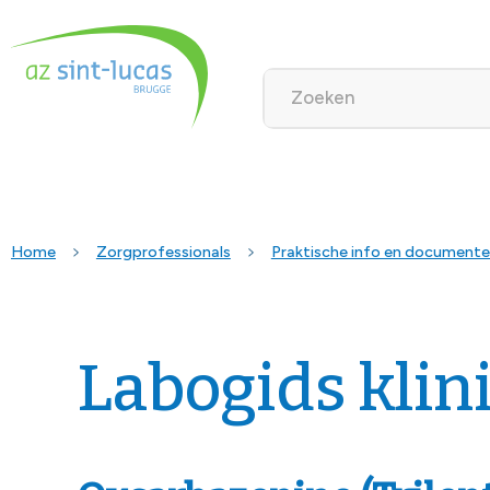
Home
Zorgprofessionals
Praktische info en document
Labogids klin