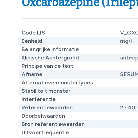
Oxcarbazepine (Trilept
Code LIS
V_OX
Eenheid
mg/l
Belangrijke informatie
Klinische Achtergrond
anti-epi
Principe van de test
​
Afname
SERU
Alternatieve monstertypes
​
Stabiliteit monster
Interferentie
Referentiewaarden
2 - 40
Doorbelwaarden
Bron referentiewaarden
​
Uitvoerfrequentie