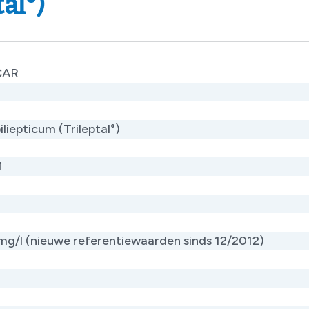
al°)
CAR
liepticum (Trileptal°) ​
M
 mg/l (nieuwe referentiewaarden sinds 12/2012)