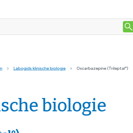
en
Labogids klinische biologie
Oxcarbazepine (Trileptal°)
ische biologie