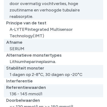
door overmatig vochtverlies, hoge
zoutinname en verhoogde tubulaire
reabsorptie.
Principe van de test
A-LYTE®Integrated Multisensor
Technology(IMT)
Afname
SERUM
Alternatieve monstertypes
Lithiumheparineplasma.
Stabiliteit monster
1 dagen op 2-8°C, 30 dagen op -20°C
Interferentie
Referentiewaarden
136 - 145 mmol/l
Doorbelwaarden
=< 120 mmol/l en >= 150 mmol/l