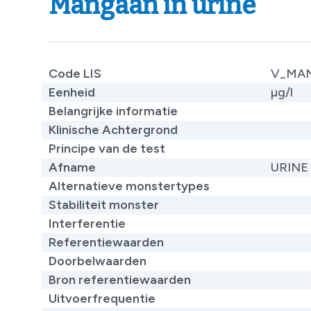
Mangaan in urine
Code LIS
V_MA
Eenheid
µg/l
Belangrijke informatie
​
Klinische Achtergrond
​
Principe van de test
​
Afname
URINE
Alternatieve monstertypes
​
Stabiliteit monster
Interferentie
Referentiewaarden
​
Doorbelwaarden
Bron referentiewaarden
​
Uitvoerfrequentie