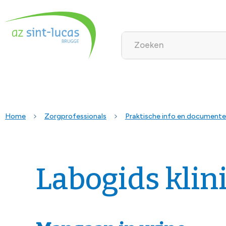
Home
Zorgprofessionals
Praktische info en document
Labogids klin