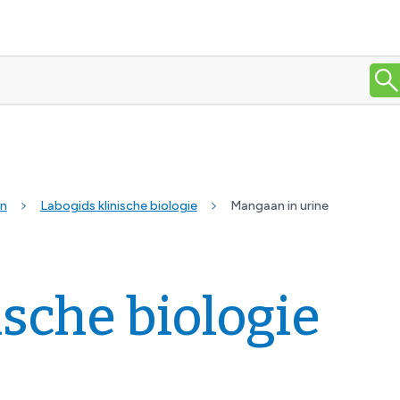
en
Labogids klinische biologie
Mangaan in urine
ische biologie