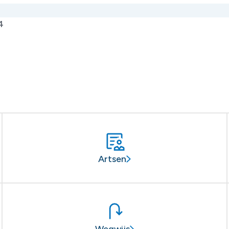
4
Artsen
Wegwijs