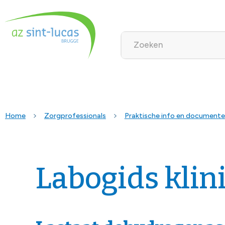
Home
Zorgprofessionals
Praktische info en document
Labogids klin