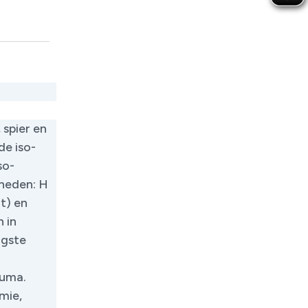
 spier en
de iso-
so-
nheden: H
t) en
 in
ogste
auma.
mie,