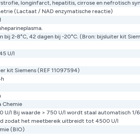
strofie, longinfarct, hepatitis, cirrose en nefrotisch s
trie (Lactaat / NAD enzymatische reactie)
M
mheparineplasma.
 bij 2-8°C, 42 dagen bij -20°C. (Bron: bijsluiter kit Sie
45 U/l
ter kit Siemens (​REF 11097594) ​
4h
h
ca Chemie
50 U/l Bij waarde > 750 U/l wordt staal automatisch 1/6
d zodat het meetbereik uitbreidt tot 4500 U/l
mie (BIO)