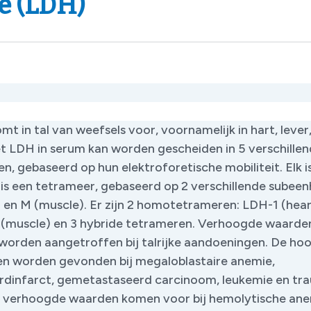
e (LDH)
t in tal van weefsels voor, voornamelijk in hart, lever,
et LDH in serum kan worden gescheiden in 5 verschillen
, gebaseerd op hun elektroforetische mobiliteit. Elk i
is een tetrameer, gebaseerd op 2 verschillende subee
) en M (muscle). Er zijn 2 homotetrameren: LDH-1 (hear
(muscle) en 3 hybride tetrameren. Verhoogde waarden
worden aangetroffen bij talrijke aandoeningen. De ho
n worden gevonden bij megaloblastaire anemie,
dinfarct, gemetastaseerd carcinoom, leukemie en tr
 verhoogde waarden komen voor bij hemolytische ane