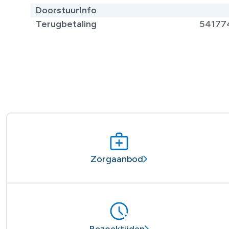
DoorstuurInfo
Terugbetaling
54177
Zorgaanbod
Bezoektijden