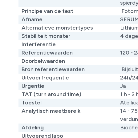
spierdy
Principe van de test
Fotome
Afname
SERU
Alternatieve monstertypes
Lithiu
Stabiliteit monster
4 dagen
Interferentie
Referentiewaarden
120 - 2
Doorbelwaarden
Bron referentiewaarden
Bijslui
Uitvoerfrequentie
24h/2
Urgentie
Ja
TAT (turn around time)
1 h - 2 
Toestel
Atelli
Analytisch meetbereik
14 - 7
verdun
Afdeling
Bioche
Uitvoerend labo