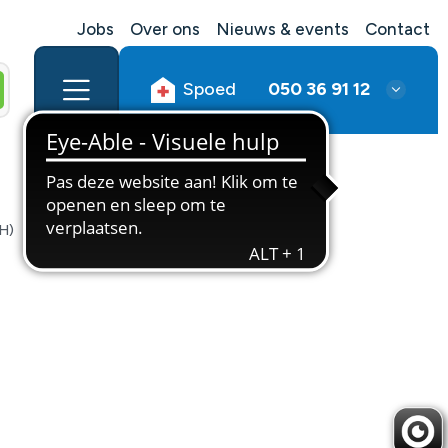
Jobs
Over ons
Nieuws & events
Contact
Spoed
050 36 91 12
H)