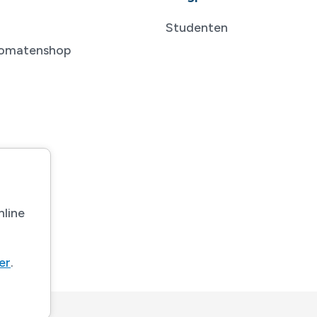
Studenten
tomatenshop
nline
ier
.