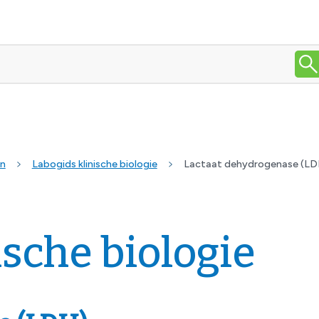
en
Labogids klinische biologie
Lactaat dehydrogenase (LD
ische biologie