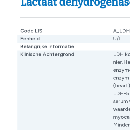
Lactaat dehydrogenas
Code LIS
A_LDH
Eenheid
U/l
Belangrijke informatie
​
Klinische Achtergrond
LDH kom
nier.H
enzymen
enzym 
(heart
LDH-5 
serum 
waarde
myocar
Minder