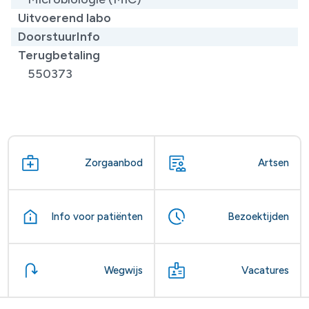
Uitvoerend labo
DoorstuurInfo
Terugbetaling
550373
Zorgaanbod
Artsen
Info voor patiënten
Bezoektijden
Wegwijs
Vacatures