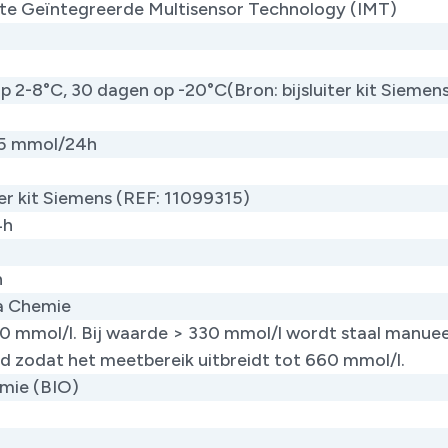
cte Geïntegreerde Multisensor Technology (IMT)
p 2-8°C, 30 dagen op -20°C(Bron: bijsluiter kit Siemen
25 mmol/24h
iter kit Siemens (REF: 11099315)
4h
h
ca Chemie
30 mmol/l. Bij waarde > 330 mmol/l wordt staal manuee
d zodat het meetbereik uitbreidt tot 660 mmol/l.
mie (BIO)