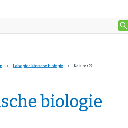
en
Labogids klinische biologie
Kalium (2)
ische biologie