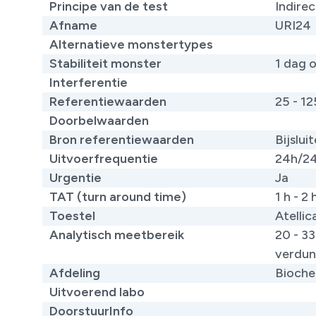
Principe van de test
Indire
Afname
URI24
Alternatieve monstertypes
​
Stabiliteit monster
1 dag o
Interferentie
Referentiewaarden
25 - 1
Doorbelwaarden
Bron referentiewaarden
​Bijslu
Uitvoerfrequentie
24h/2
Urgentie
Ja
TAT (turn around time)
1 h - 2 
Toestel
Atelli
Analytisch meetbereik
20 - 3
verdun
Afdeling
Bioche
Uitvoerend labo
DoorstuurInfo