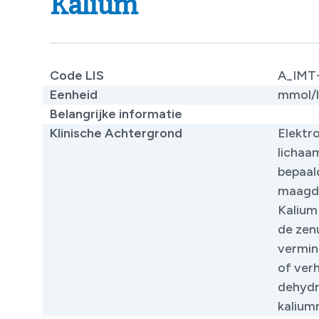
Kalium
Code LIS
A_IMT-
Eenheid
mmol/l
Belangrijke informatie
​
Klinische Achtergrond
Elektr
lichaam
bepaal
maagda
Kalium 
de zen
vermin
of ver
dehydr
kaliumr