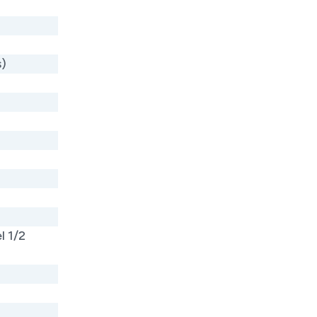
s)
l 1/2