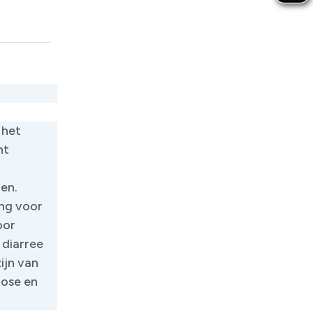
 het
nt
en.
ang voor
oor
 diarree
ijn van
dose en