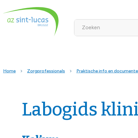
Home
Zorgprofessionals
Praktische info en document
Labogids klin