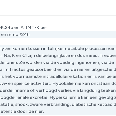
K.24u en A_IMT-K.ber
 en mmol/24h
olyten komen tussen in talrijke metabole processen van
. Na, K en Cl zijn de belangrijkste en dus meest freque
de ionen. Ze worden via de voeding ingenomen, via de
rm tractus geabsorbeerd en via de nieren uitgescheid
is het voornaamste intracellulaire kation en is van bel
uw- en spiercelactiviteit. Hypokaliëmie kan ontstaan d
derde inname of verhoogd verlies via langdurig braken
hoogde renale excretie. Hyperkaliëmie kan een gevolg z
atatie, shock, zware verbranding, diabetische ketoaci
etentie door de nier.