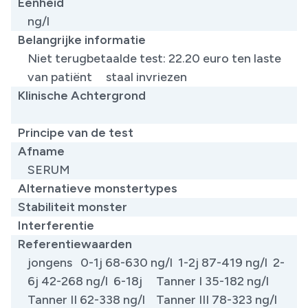
Eenheid
ng/l
Belangrijke informatie
Niet terugbetaalde test: 22.20 euro ten laste
van patiënt staal invriezen
Klinische Achtergrond
​
Principe van de test
Afname
SERUM
Alternatieve monstertypes
Stabiliteit monster
Interferentie
Referentiewaarden
jongens 0-1j 68-630 ng/l 1-2j 87-419 ng/l 2-
6j 42-268 ng/l 6-18j Tanner I 35-182 ng/l
Tanner II 62-338 ng/l Tanner III 78-323 ng/l