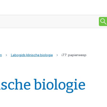
en
Labogids klinische biologie
i77: papierwesp
ische biologie