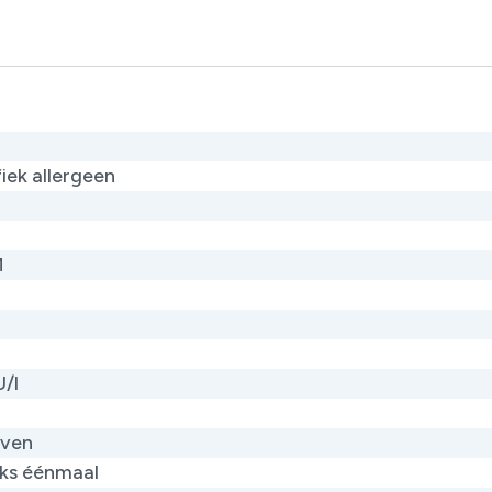
iek allergeen
M
U/l
uven
jks éénmaal