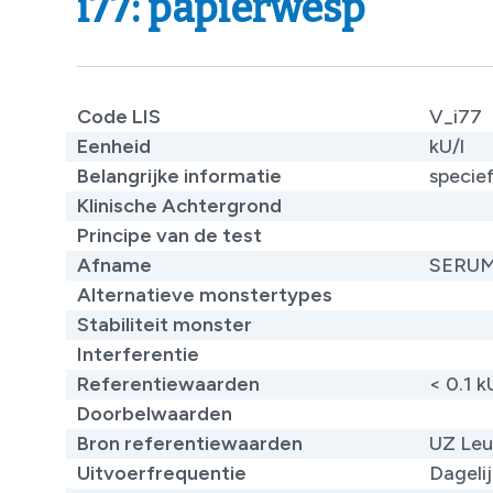
i77: papierwesp
Code LIS
V_i77
Eenheid
kU/l
Belangrijke informatie
specief
Klinische Achtergrond
​
Principe van de test
​
Afname
SERU
Alternatieve monstertypes
​
Stabiliteit monster
Interferentie
Referentiewaarden
< 0.1 k
Doorbelwaarden
Bron referentiewaarden
UZ Le
Uitvoerfrequentie
Dageli