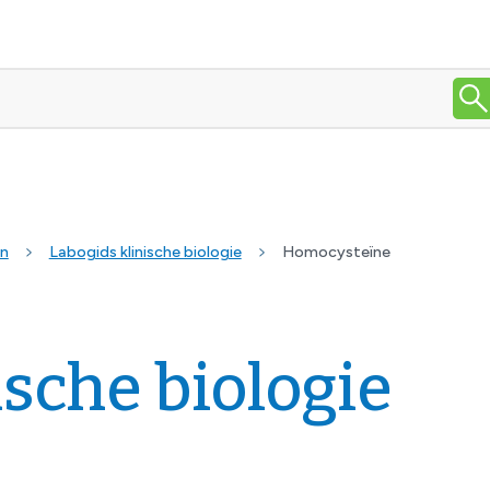
en
Labogids klinische biologie
Homocysteïne
ische biologie