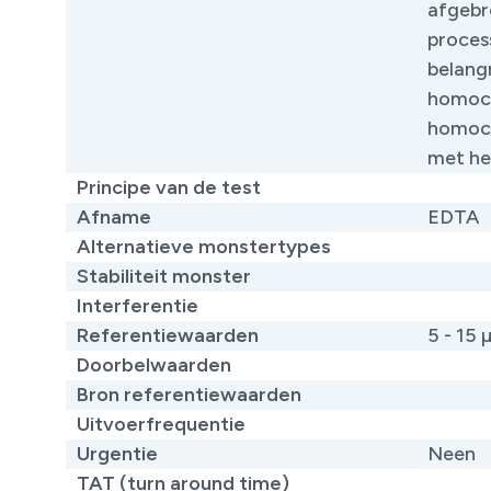
afgebr
proces
belangr
homocy
homocy
met he
Principe van de test
Afname
EDTA
Alternatieve monstertypes
Stabiliteit monster
Interferentie
Referentiewaarden
5 - 15 
Doorbelwaarden
Bron referentiewaarden
Uitvoerfrequentie
Urgentie
Neen
TAT (turn around time)