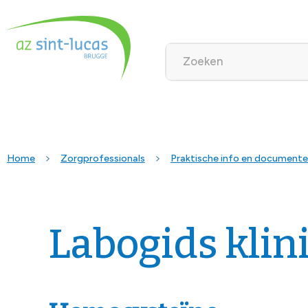
Home
Zorgprofessionals
Praktische info en document
Labogids klin