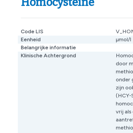
Homocysteïne
Code LIS
V_HO
Eenheid
µmol/l
Belangrijke informatie
Klinische Achtergrond
Homocy
door m
methio
onder 
zijn o
(HCY-S
homocy
vrij a
aantre
methio