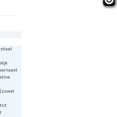
tstaat
lijk
aarnaast
stine
 (zowel
tot
t