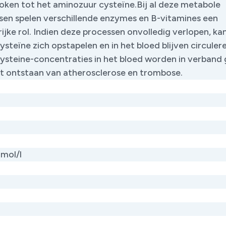
oken tot het aminozuur cysteïne.Bij al deze metabole
sen spelen verschillende enzymes en B-vitamines een
ijke rol. Indien deze processen onvolledig verlopen, ka
steïne zich opstapelen en in het bloed blijven circuler
steine-concentraties in het bloed worden in verband
t ontstaan van atherosclerose en trombose.
µmol/l