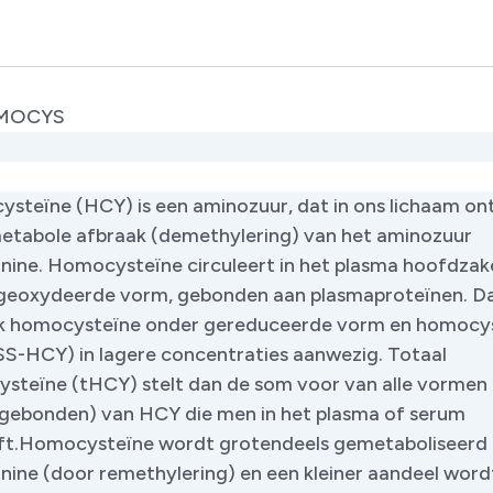
MOCYS
steïne (HCY) is een aminozuur, dat in ons lichaam on
etabole afbraak (demethylering) van het aminozuur
nine. Homocysteïne circuleert in het plasma hoofdzake
geoxydeerde vorm, gebonden aan plasmaproteïnen. D
ok homocysteïne onder gereduceerde vorm en homocy
S-HCY) in lagere concentraties aanwezig. Totaal
steïne (tHCY) stelt dan de som voor van alle vormen
ls gebonden) van HCY die men in het plasma of serum
ft.Homocysteïne wordt grotendeels gemetaboliseerd 
nine (door remethylering) en een kleiner aandeel word