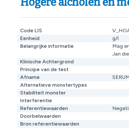
Hogere alcholen en m
Code LIS
V_HO
Eenheid
g/l
Belangrijke informatie
Mag en
Jan di
Klinische Achtergrond
Principe van de test
Afname
SERU
Alternatieve monstertypes
Stabiliteit monster
Interferentie
Referentiewaarden
Negati
Doorbelwaarden
Bron referentiewaarden