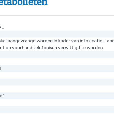
etabolieten
AL
kel aangevraagd worden in kader van intoxicatie. Lab
ent op voorhand telefonisch verwittigd te worden​
M
ef​