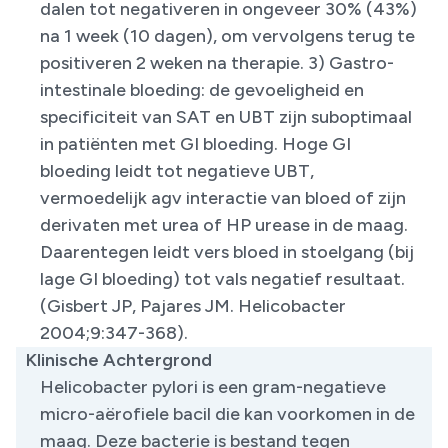
dalen tot negativeren in ongeveer 30% (43%)
na 1 week (10 dagen), om vervolgens terug te
positiveren 2 weken na therapie. 3) Gastro-
intestinale bloeding: de gevoeligheid en
specificiteit van SAT en UBT zijn suboptimaal
in patiënten met GI bloeding. Hoge GI
bloeding leidt tot negatieve UBT,
vermoedelijk agv interactie van bloed of zijn
derivaten met urea of HP urease in de maag.
Daarentegen leidt vers bloed in stoelgang (bij
lage GI bloeding) tot vals negatief resultaat.
(Gisbert JP, Pajares JM. Helicobacter
2004;9:347-368).
Klinische Achtergrond
​Helicobacter pylori is een gram-negatieve
micro-aërofiele bacil die kan voorkomen in de
maag. Deze bacterie is bestand tegen