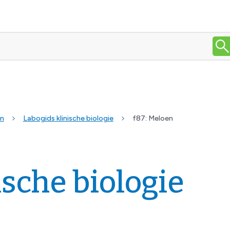
en
Labogids klinische biologie
f87: Meloen
ische biologie