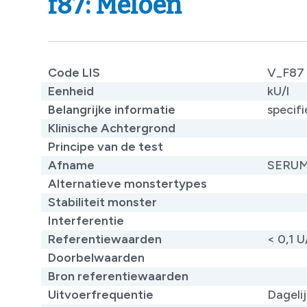
f87: Meloen
Code LIS
V_F87
Eenheid
kU/l
Belangrijke informatie
specifi
Klinische Achtergrond
Principe van de test
Afname
SERU
Alternatieve monstertypes
Stabiliteit monster
Interferentie
Referentiewaarden
< 0,1 U
Doorbelwaarden
Bron referentiewaarden
Uitvoerfrequentie
Dageli