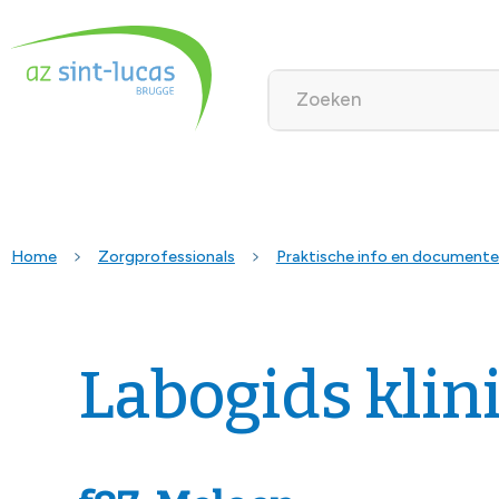
Home
Zorgprofessionals
Praktische info en document
Labogids klin