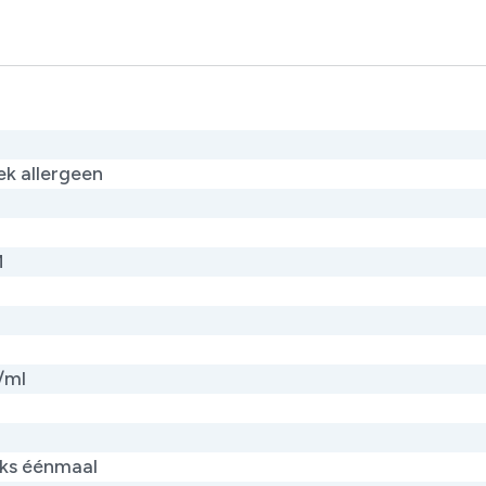
ek allergeen
M
/ml
jks éénmaal