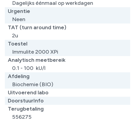
Dagelijks éénmaal op werkdagen
Urgentie
Neen
TAT (turn around time)
2u
Toestel
Immulite 2000 XPi
Analytisch meetbereik
0.1 - 100 kU/l
Afdeling
Biochemie (BIO)
Uitvoerend labo
DoorstuurInfo
Terugbetaling
556275