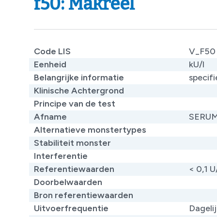
f50: Makreel
Code LIS
V_F50
Eenheid
kU/l
Belangrijke informatie
specifi
Klinische Achtergrond
Principe van de test
Afname
SERU
Alternatieve monstertypes
Stabiliteit monster
Interferentie
Referentiewaarden
< 0,1 U
Doorbelwaarden
Bron referentiewaarden
Uitvoerfrequentie
Dageli