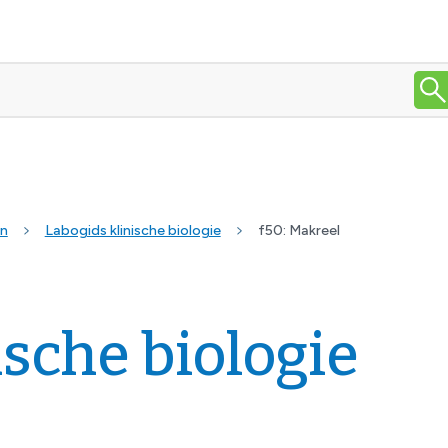
en
Labogids klinische biologie
f50: Makreel
ische biologie