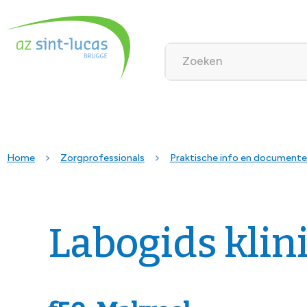
Home
Zorgprofessionals
Praktische info en document
Labogids klin