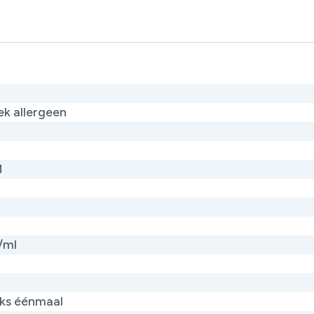
ek allergeen
M
/ml
jks éénmaal