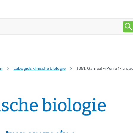
en
Labogids klinische biologie
f351: Garnaal -rPen a 1- tro
ische biologie