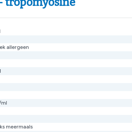
1- tropomyosine
1
ek allergeen​
M
/ml​
jks meermaals