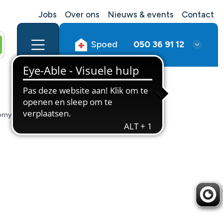
Jobs
Over ons
Nieuws & events
Contact
Spoed
050 36 91 12
pomyosine