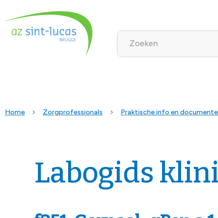
Home
Zorgprofessionals
Praktische info en document
Labogids klin