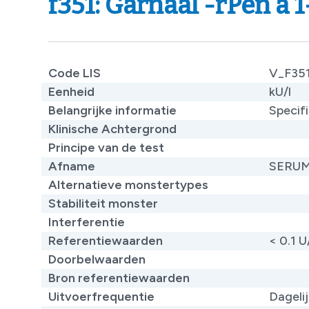
f351: Garnaal -rPen a 
Code LIS
V_F35
Eenheid
kU/l
Belangrijke informatie
Specifi
Klinische Achtergrond
Principe van de test
Afname
SERU
Alternatieve monstertypes
Stabiliteit monster
Interferentie
Referentiewaarden
< 0.1 U
Doorbelwaarden
Bron referentiewaarden
Uitvoerfrequentie
Dageli