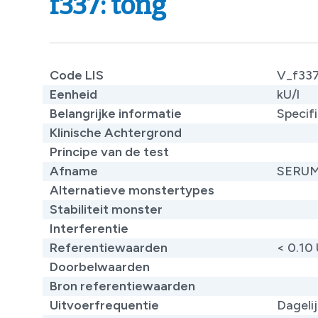
f337: tong
Code LIS
V_f33
Eenheid
kU/l
Belangrijke informatie
Specifi
Klinische Achtergrond
​
Principe van de test
Afname
SERU
Alternatieve monstertypes
Stabiliteit monster
Interferentie
Referentiewaarden
< 0.10
Doorbelwaarden
Bron referentiewaarden
Uitvoerfrequentie
Dageli