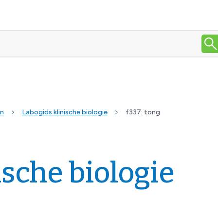
en
Labogids klinische biologie
f337: tong
ische biologie