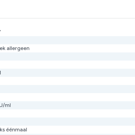
7
ek allergeen
M
 U/ml
jks éénmaal