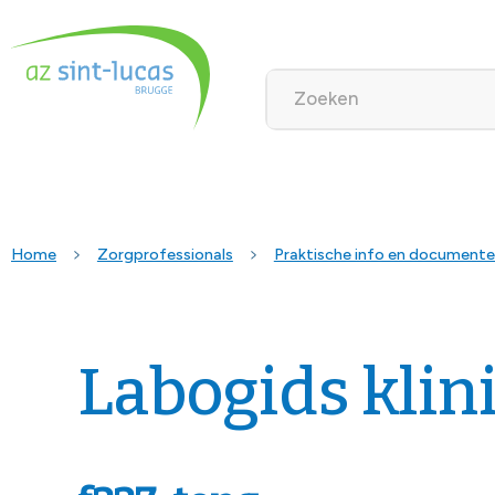
Home
Zorgprofessionals
Praktische info en document
Labogids klin