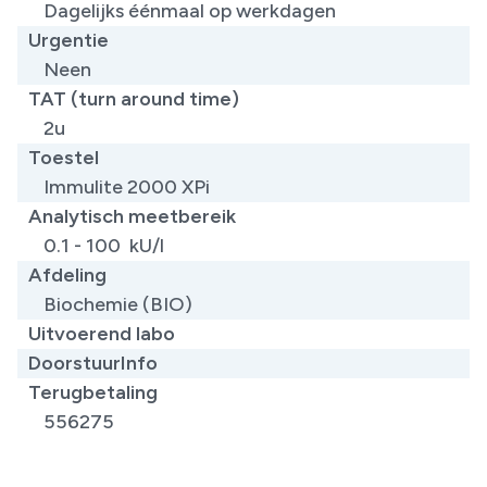
Dagelijks éénmaal op werkdagen
Urgentie
Neen
TAT (turn around time)
2u
Toestel
Immulite 2000 XPi
Analytisch meetbereik
0.1 - 100 kU/l
Afdeling
Biochemie (BIO)
Uitvoerend labo
DoorstuurInfo
Terugbetaling
556275