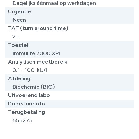
Dagelijks éénmaal op werkdagen
Urgentie
Neen
TAT (turn around time)
2u
Toestel
Immulite 2000 XPi
Analytisch meetbereik
0.1 - 100 kU/l
Afdeling
Biochemie (BIO)
Uitvoerend labo
DoorstuurInfo
Terugbetaling
556275