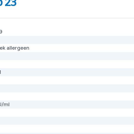
p 23
9
iek allergeen
M
U/ml