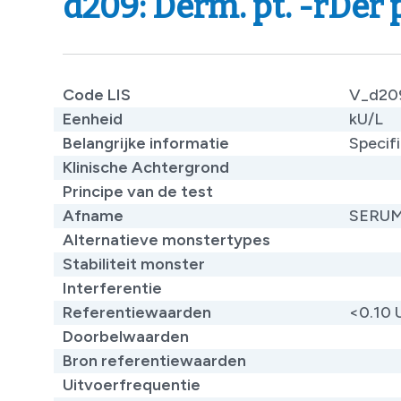
d209: Derm. pt. -rDer 
Code LIS
V_d20
Eenheid
kU/L
Belangrijke informatie
​Specif
Klinische Achtergrond
Principe van de test
Afname
SERU
Alternatieve monstertypes
Stabiliteit monster
Interferentie
Referentiewaarden
​<0.10 
Doorbelwaarden
Bron referentiewaarden
Uitvoerfrequentie