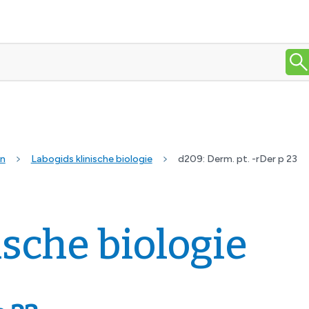
en
Labogids klinische biologie
d209: Derm. pt. -rDer p 23
ische biologie