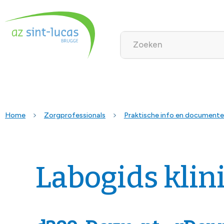
Home
Zorgprofessionals
Praktische info en document
Labogids klin