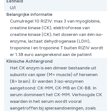
Eenheid
U/l
Belangrijke informatie
Cumulregel 10 RIZIV: max 3 van myoglobine,
creatine kinase (CK), elektroforese van
creatine kinase (CK), het doseren van één iso-
enzyme, lactaat dehydrogenase (LDH),
troponine I en troponine T buiten RIZIV wordt
er 1.38 euro aangerekend aan de patiënt ​
Klinische Achtergrond
Het CK enzym is een dimeer bestaande uit
subunits van spier (M= muscle) of hersenen
(B= brain). Er werden 3 iso-enzymen
aangetoond: CK-MM, CK-MB en CK-BB. In
serum domineert het CK-MM. Verhoogde CK
waarden in het serum wordt vooral
aangetroffen bij spieraandoeningen, zoals