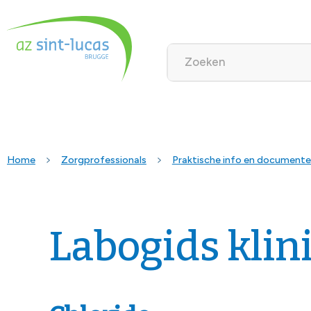
Home
Zorgprofessionals
Praktische info en document
Labogids klin