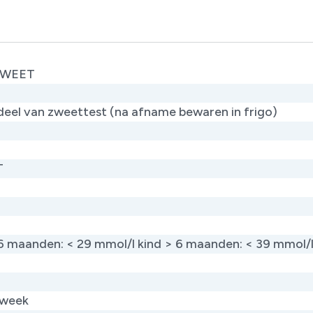
ZWEET
eel van zweettest (na afname bewaren in frigo)
T
 6 maanden: < 29 mmol/l kind > 6 maanden: < 39 mmol/
 week