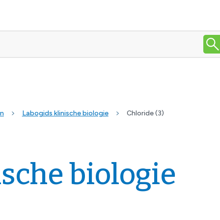
en
Labogids klinische biologie
Chloride (3)
ische biologie