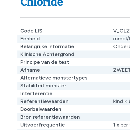
Chloride
Code LIS
V_CL
Eenheid
mmol/l
Belangrijke informatie
Onderd
Klinische Achtergrond
​
Principe van de test
Afname
ZWEE
Alternatieve monstertypes
Stabiliteit monster
Interferentie
Referentiewaarden
kind <
Doorbelwaarden
Bron referentiewaarden
Uitvoerfrequentie
1 x per