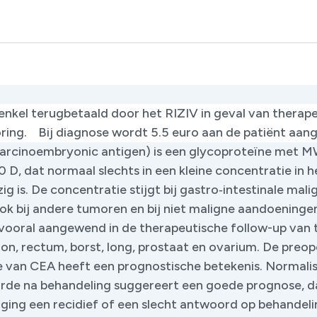
enkel terugbetaald door het RIZIV in geval van therap
ring. Bij diagnose wordt 5.5 euro aan de patiënt aange
arcinoembryonic antigen) is een glycoproteïne met 
D, dat normaal slechts in een kleine concentratie in h
g is. De concentratie stijgt bij gastro‑intestinale malig
ok bij andere tumoren en bij niet maligne aandoeninge
vooral aangewend in de therapeutische follow-up van
lon, rectum, borst, long, prostaat en ovarium. De preo
 van CEA heeft een prognostische betekenis. Normalis
rde na behandeling suggereert een goede prognose, d
ijging een recidief of een slecht antwoord op behandel