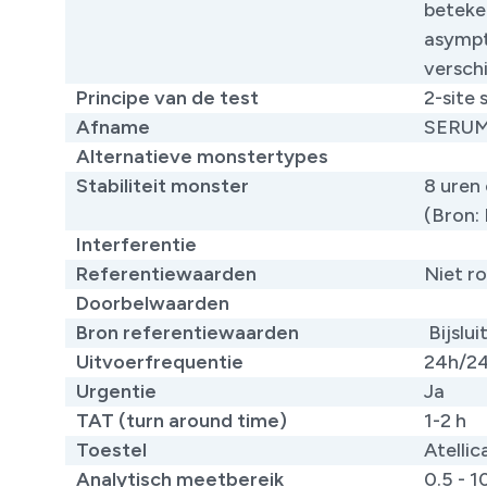
beteke
asympt
verschi
Principe van de test
2-site
Afname
SERU
Alternatieve monstertypes
Stabiliteit monster
8 uren
(Bron:
Interferentie
Referentiewaarden
Niet ro
Doorbelwaarden
Bron referentiewaarden
Bijslui
Uitvoerfrequentie
24h/2
Urgentie
Ja
TAT (turn around time)
1-2 h
Toestel
Atellic
Analytisch meetbereik
0.5 - 