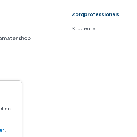
Zorgprofessionals
Studenten
tomatenshop
nline
ier
.