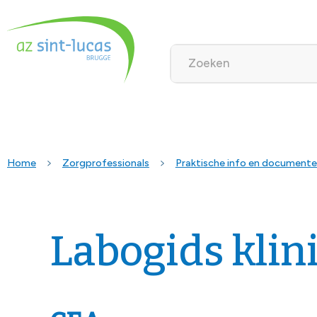
Home
Zorgprofessionals
Praktische info en document
Labogids klin