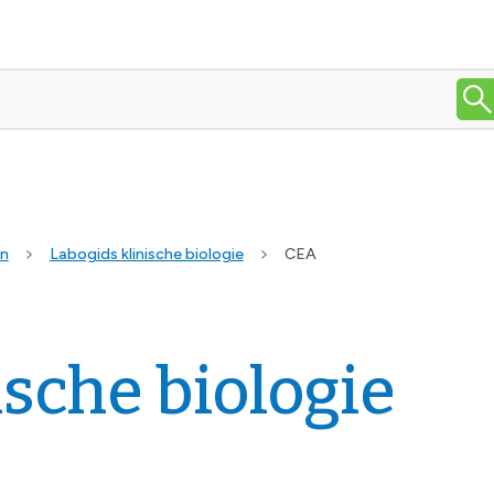
en
Labogids klinische biologie
CEA
ische biologie