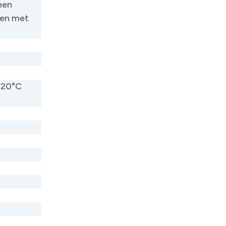
een
men met
-20°C