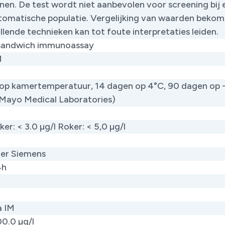
nen. De test wordt niet aanbevolen voor screening bij 
omatische populatie. Vergelijking van waarden beko
llende technieken kan tot foute interpretaties leiden.
 sandwich immunoassay
M
 op kamertemperatuur, 14 dagen op 4°C, 90 dagen op 
 Mayo Medical Laboratories)
ker: < 3.0 µg/l Roker: < 5,0 µg/l
ter Siemens ​
4h
a IM
100.0 µg/l