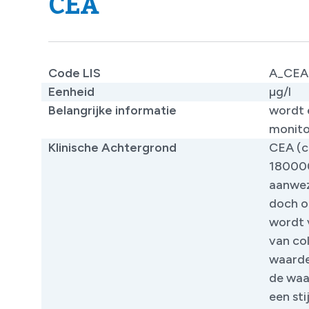
CEA
Code LIS
A_CEA
Eenheid
µg/l
Belangrijke informatie
wordt 
monito
Klinische Achtergrond
CEA (c
180000 
aanwezi
doch o
wordt 
van co
waarde
de waa
een st