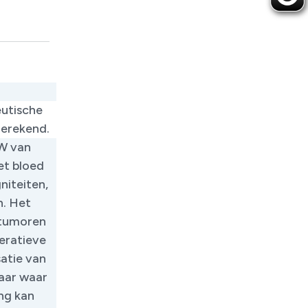
eutische
rekend. ​
MW van
et bloed
niteiten,
n. Het
 tumoren
peratieve
atie van
aar waar
ing kan