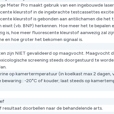
age Meter Pro maakt gebruik van een ingebouwde laser
cente kleurstof in de ingebrachte testcassettes excite
scente kleurstof is gebonden aan antilichamen die het 
n eiwit (vb. BNP) herkennen. Hoe meer het te bepalen e
g is, hoe meer fluorescente kleurstof aanwezig zal zijn
ne en hoe groter het bekomen signaal is.
ten zijn NIET gevalideerd op maagvocht. Maagvocht d
oxicologische screening steeds doorgestuurd te worde
Jan.
urine op kamertermperatuur (in koelkast max 2 dagen, 
e bewaring : -20°C of kouder; laat steeds op kamertem
ef
f resultaat doorbellen naar de behandelende arts.