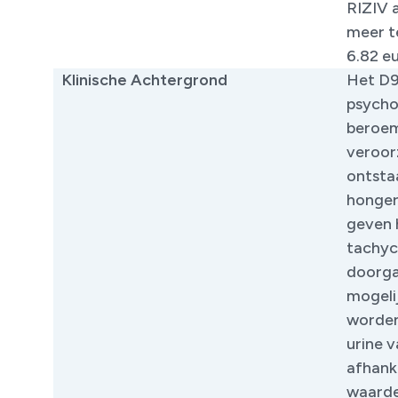
RIZIV 
meer t
6.82 e
Klinische Achtergrond
Het D9
psycho
beroem
veroor
ontstaa
honger
geven 
tachyc
doorga
mogeli
worden
urine 
afhank
waarde 