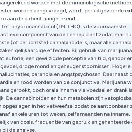
aangerekend worden met de immunologische methode.
esten worden aangevraagd, wordt per uitgevoerde ext
uro aan de patiënt aangerekend.
 tetrahydrocannabinol (D9 THC) is de voornaamste
actieve component van de hennep plant zodat marihu
ste (of beruchtste) cannabinoïde is, maar alle cannab
zaken gelijkaardige effecten. Bij gebruik van marijuana
t euforie, een gewijzigde perceptie van tijd, gehoor en
gevoel, droge mond en geheugenstoornissen. Hogere
hallucinaties, paranoia en angstpsychosen. Daarnaast 
ardie en rood worden van de conjunctiva. Marijuana 
ans gerookt, doch orale inname via voedsel en drank i
jk. De cannabinoïden en hun metabolen zijn vetoplosba
 opgeslagen in het vetweefsel zodat ze aantoonbaar zi
vanaf enkele uren tot weken, zelfs maanden na inname,
elijk van dosis, frequentie van gebruik en gehanteerde
bij de analyse.