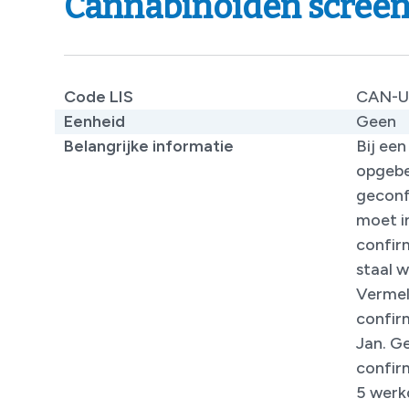
Cannabinoïden scree
Code LIS
CAN-U
Eenheid
Geen
Belangrijke informatie
Bij een
opgebe
geconf
moet i
confirm
staal 
Vermel
confir
Jan. G
confir
5 werk