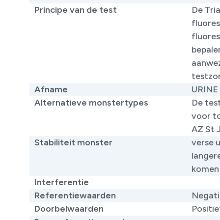
Principe van de test
De Tri
fluores
fluore
bepale
aanwezi
testzo
Afname
URINE
Alternatieve monstertypes
De tes
voor t
AZ St 
Stabiliteit monster
verse 
langer
komen
Interferentie
Referentiewaarden
Negati
Doorbelwaarden
Positie