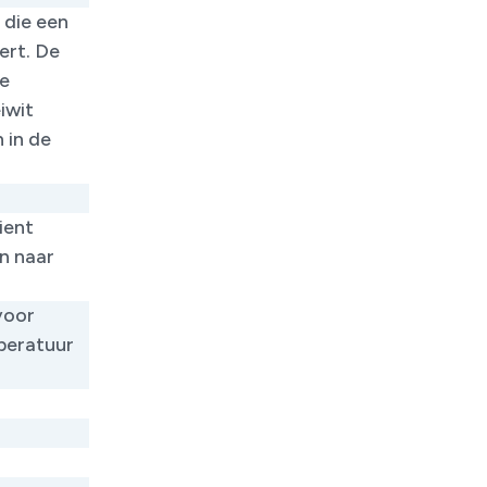
 die een
ert. De
te
iwit
 in de
ient
n naar
voor
peratuur