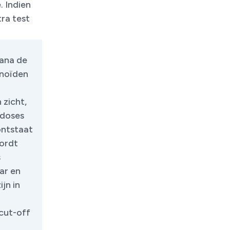
 Indien
ra test
ana de
inoïden
 zicht,
 doses
ontstaat
wordt
s
ar en
jn in
 cut-off