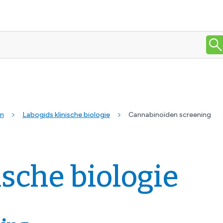
en
Labogids klinische biologie
Cannabinoïden screening
ische biologie