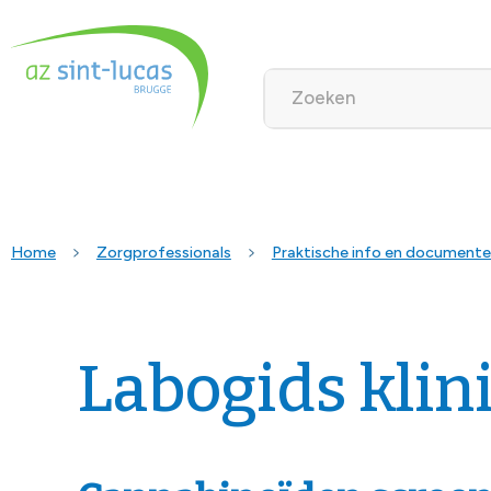
Home
Zorgprofessionals
Praktische info en document
Labogids klin