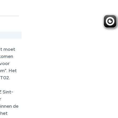
at moet
ekomen
 voor
um”. Het
 T02.
 Sint-
r
binnen de
 het