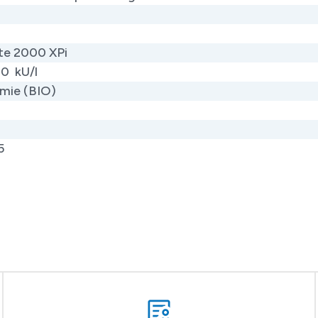
te 2000 XPi
00 kU/l
mie (BIO)
5