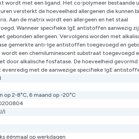
t wordt met een ligand. Het co-polymeer bestaande u
uren versterkt de hoeveelheid allergenen die kunnen b
ix. Aan de matrix wordt een allergeen en het staal
oegd. Wanneer specifieke IgE antistoffen aanwezig zij
 het gebonden allergeen. Vervolgens worden met alkalis
ase gemerkte anti-Ige antistoffen toegevoegd en geb
 wordt een chemiluminescent substraat toegevoegd 
t door alkalische fosfatase. De hoeveelheid gevormd
ht evenredig met de aanwezige specifieke IgE antistoff
M
n op 2-8°C, 6 maand op -20°C
0200804
U/l
jks éénmaal op werkdagen