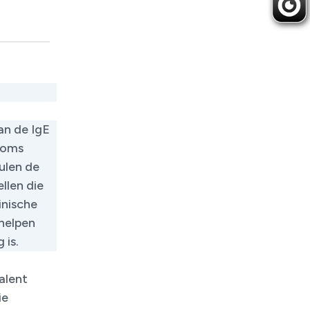
an de IgE
 soms
ulen de
llen die
inische
 helpen
 is.
alent
ie