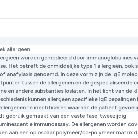
ek allergeen
llergieën worden gemedieerd door immunoglobulines v
se. Het betreft de onmiddelijke type 1 allergieën, ook
 of anafylaxis genoemd. In deze vorm zijn de IgE molec
tpunten tussen de allergenen en de gespecialiseerde ce
ne en andere substanties loslaten. In het licht van de kl
schiedenis kunnen allergeen specifieke IgE bepalingen
llergenen te identificeren waaraan de patiënt gevoelig
dt gebruik gemaakt van een vaste fase, tweezijdig
uminescentie immunoassay. De allergenen worden cov
en aan een oplosbaar polymeer/co-polymeer matrix d