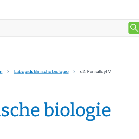
en
Labogids klinische biologie
c2: Penicilloyl V
ische biologie