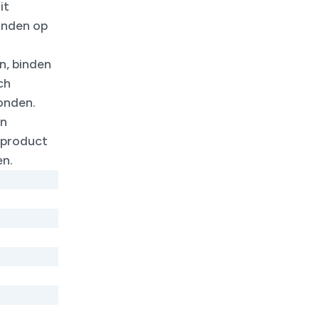
it
inden op
n, binden
ch
onden.
en
 product
en.