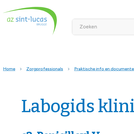
Home
Zorgprofessionals
Praktische info en document
Labogids klin