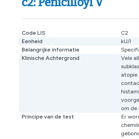
c2: Penicilloyl V
Code LIS
C2
Eenheid
kU/l
Belangrijke informatie
Specifi
Klinische Achtergrond
Vele a
subklas
atopie
contac
histami
voorge
om de a
Principe van de test
Er wor
chemil
gebond