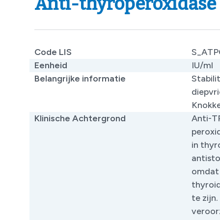
Anti-thyroperoxidase
Code LIS
S_AT
Eenheid
IU/ml
Belangrijke informatie
Stabili
diepvr
Knokk
Klinische Achtergrond
Anti-T
peroxi
in thy
antist
omdat 
thyroid
te zij
veroor