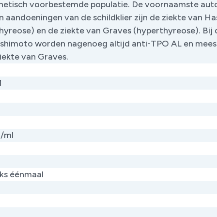
netisch voorbestemde populatie. De voornaamste aut
 aandoeningen van de schildklier zijn de ziekte van H
hyreose) en de ziekte van Graves (hyperthyreose). Bij 
shimoto worden nagenoeg altijd anti-TPO AL en mees
ziekte van Graves.
M
U/ml
jks éénmaal