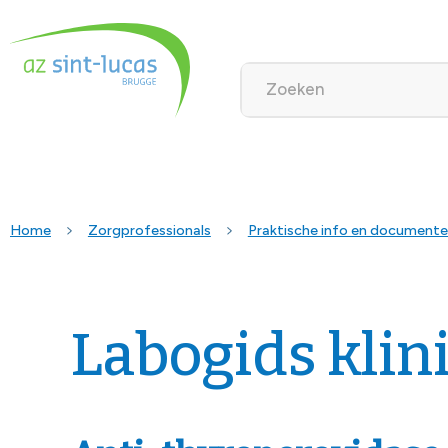
Home
Zorgprofessionals
Praktische info en document
Labogids klin