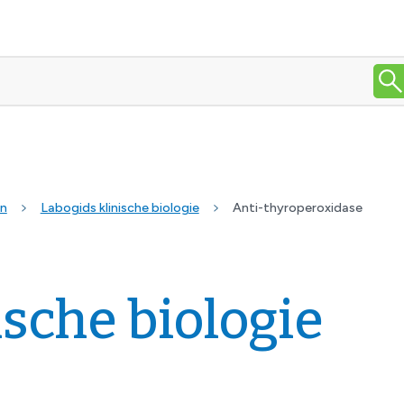
en
Labogids klinische biologie
Anti-thyroperoxidase
ische biologie