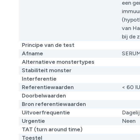
een ge
immuun
(hypot
van Ha
bij de 
Principe van de test
Afname
SERU
Alternatieve monstertypes
​
Stabiliteit monster
Interferentie
Referentiewaarden
< 60 I
Doorbelwaarden
Bron referentiewaarden
Uitvoerfrequentie
Dageli
Urgentie
Neen
TAT (turn around time)
Toestel