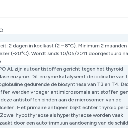
PO
teit: 2 dagen in koelkast (2 – 8°C). Minimum 2 maanden 
iezer (-20°C). Wordt sinds 10/05/2011 doorgestuurd n
e
PO AL zijn autoantistoffen gericht tegen het thyroid
dase enzyme. Dit enzyme katalyseert de iodinatie van 
roglobuline gedurende de biosynthese van T3 en T4. De
offen werden vroeger antimicrosomale antistoffen g
deze antistoffen binden aan de microsomen van de
cellen. Het primaire antigeen blijkt echter thyroid per
n. Zowel hypothyreose als hyperthyreose worden vaak
zaakt door een auto-immuun aandoening van de schildkl