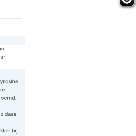
in
aar
tyrosine
ze
enoemd,
oxidase
ier bij