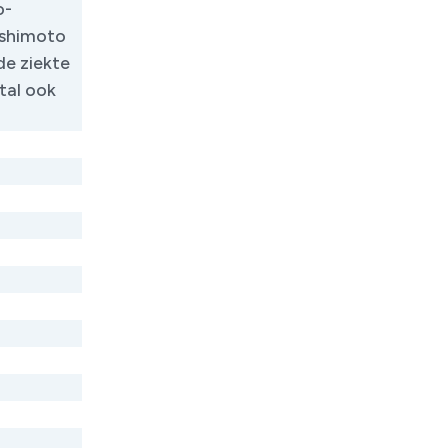
o-
ashimoto
de ziekte
tal ook