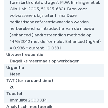
form birth until old ages’; M.W. Elmlinger et al.
Clin. Lab. 2005, 51:625-632). Bron voor
volwassenen: bijsluiter firma Deze
pediatrische referentiewaarden werden
herberekend na introductie van de nieuwe
(enhanced ) androsteendion methode op
14/6/2012 met de formule : Enhanced (ng/ml)
= 0.936 * current - 0.0331
Uitvoerfrequentie
Dagelijks meermaals op werkdagen
Urgentie
Neen
TAT (turn around time)
2u
Toestel
Immulite 2000 XPi
Analytisch meetbereik