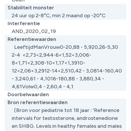
Stabiliteit monster
24 uur op 2-8°C, min 2 maand op -20°C
Interferentie
AND_2020_02_19
Referentiewaarden
LeeftijdManVrouw0-20,88 - 5,920,26-5,30
2-4 <2,73<2,944-6<1,52<3,006-
8<1,71<2,308-10<1,17<1,3910-
12<2,06<3,2912-14<2,510,42 - 3,0814-160,40
- 3,240,61 - 4,1016-180,88 - 3,880,34 -
4,61Volw0,4 - 2,60,4 - 4,1
Doorbelwaarden
Bron referentiewaarden
(Bron voor pediatrie tot 18 jaar : ‘Reference
intervals for testosterone, androstenedione
en SHBG. Levels in healthy females and males