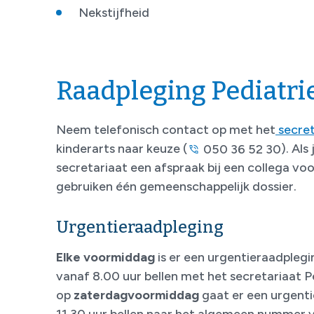
Nekstijfheid
Raadpleging Pediatri
Neem telefonisch contact op met het
secret
kinderarts naar keuze (
). Als
050 36 52 30
secretariaat een afspraak bij een collega v
gebruiken één gemeenschappelijk dossier.
Urgentieraadpleging
Elke voormiddag
is er een urgentieraadpleg
vanaf 8.00 uur bellen met het secretariaat P
op
zaterdagvoormiddag
gaat er een urgenti
11.30 uur bellen naar het algemeen nummer v