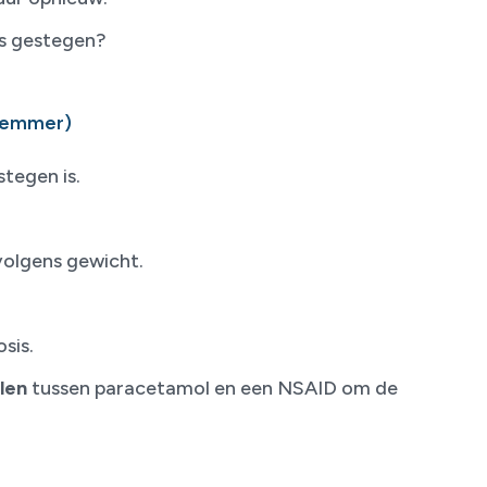
fs gestegen?
sremmer)
stegen is.
olgens gewicht.
sis.
elen
tussen paracetamol en een NSAID om de