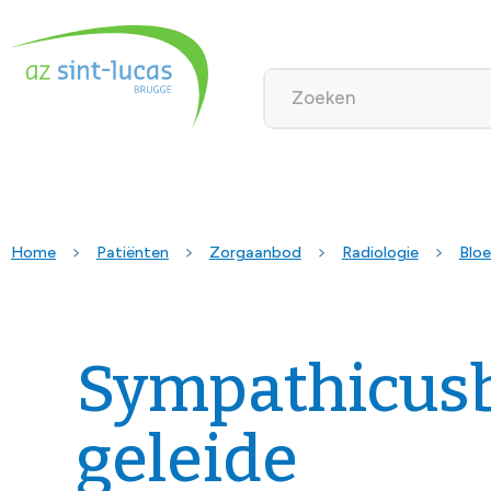
Home
Patiënten
Zorgaanbod
Radiologie
Bloe
Sympathicusb
geleide