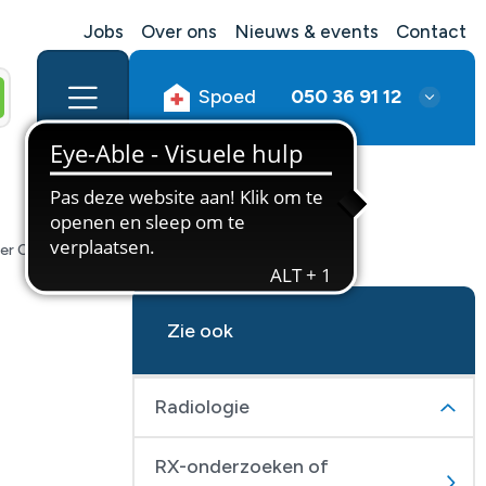
Jobs
Over ons
Nieuws & events
Contact
Spoed
050 36 91 12
er CT-geleide
Zie ook
Radiologie
RX-onderzoeken of