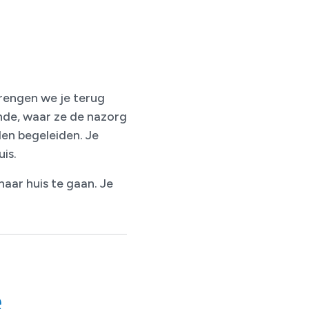
brengen we je terug
de, waar ze de nazorg
len begeleiden. Je
is.
aar huis te gaan. Je
e