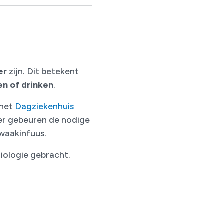
er
zijn. Dit betekent
en of drinken
.
 het
Dagziekenhuis
ier gebeuren de nodige
 waakinfuus.
iologie gebracht.