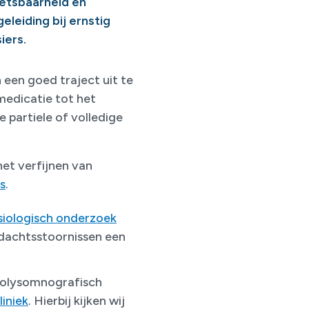
etsbaarheid en
leiding bij ernstig
iers.
een goed traject uit te
medicatie tot het
 partiele of volledige
het verfijnen van
s
.
siologisch onderzoek
ndachtsstoornissen een
 polysomnografisch
liniek
. Hierbij kijken wij