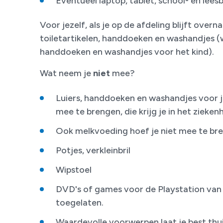
Eventueel laptop, tablet, school- en lee
Voor jezelf, als je op de afdeling blijft overn
toiletartikelen, handdoeken en washandjes (
handdoeken en washandjes voor het kind).
Wat neem je
niet
mee?
Luiers, handdoeken en washandjes voor je
mee te brengen, die krijg je in het ziekenh
Ook melkvoeding hoef je niet mee te br
Potjes, verkleinbril
Wipstoel
DVD's of games voor de Playstation van t
toegelaten.
Waardevolle voorwerpen laat je best thui