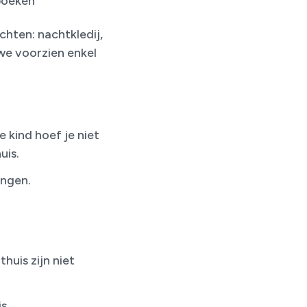
sboeken
achten: nachtkledij,
we voorzien enkel
 kind hoef je niet
uis.
engen.
huis zijn niet
s.