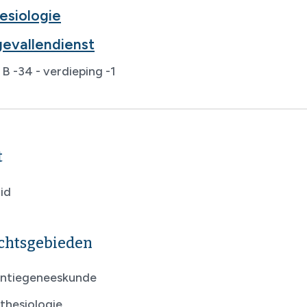
esiologie
evallendienst
B -34 - verdieping -1
t
id
chtsgebieden
ntiegeneeskunde
thesiologie