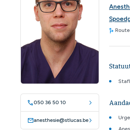
Anesth
Spoedg
Route 
Statuu
Stafl
050 36 50 10
Aanda
Urge
anesthesie@stlucas.be
Anes