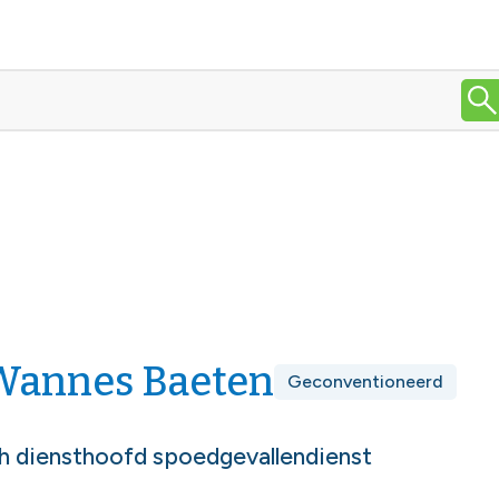
 Wannes Baeten
Geconventioneerd
h diensthoofd spoedgevallendienst