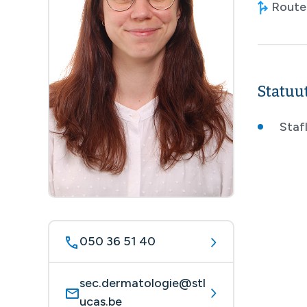
Route 
Statuu
Stafl
050 36 51 40
sec.dermatologie@stl
ucas.be