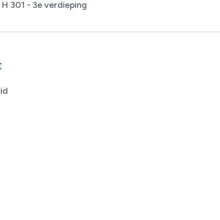
H 301 - 3e verdieping
t
id