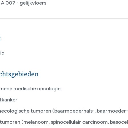
A 007 - gelijkvloers
t
id
chtsgebieden
mene medische oncologie
tkanker
ecologische tumoren (baarmoederhals-, baarmoeder-,
tumoren (melanoom, spinocellulair carcinoom, basocel