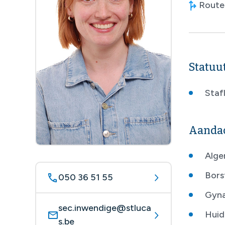
Route 
Statuu
Stafl
Aanda
Alge
Bors
050 36 51 55
Gyna
sec.inwendige@stluca
Huid
s.be