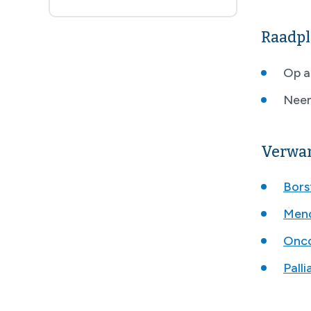
Raadpl
Op a
Neem
Verwan
Borst
Meno
Onco
Pall